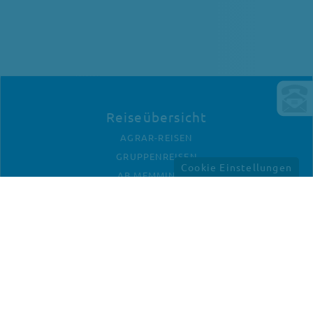
Reiseübersicht
AGRAR-REISEN
GRUPPENREISEN
Cookie Einstellungen
AB MEMMINGEN
Unternehmen
KONTAKT
ANFAHRT
IMPRESSUM
DATENSCHUTZ
Newletter