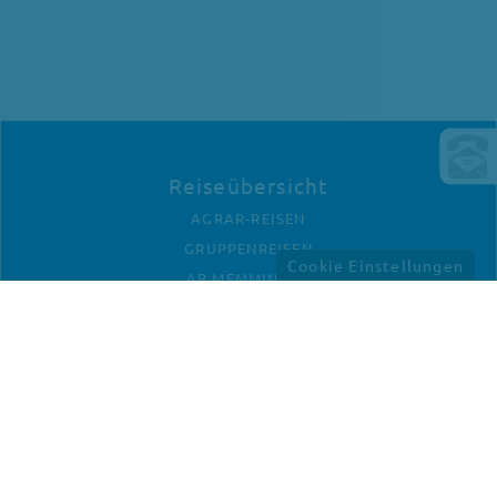
Reiseübersicht
AGRAR-REISEN
GRUPPENREISEN
Cookie Einstellungen
AB MEMMINGEN
Unternehmen
KONTAKT
ANFAHRT
IMPRESSUM
DATENSCHUTZ
Newletter