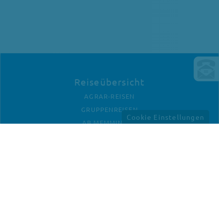
Reiseübersicht
AGRAR-REISEN
GRUPPENREISEN
Cookie Einstellungen
AB MEMMINGEN
Unternehmen
KONTAKT
ANFAHRT
IMPRESSUM
DATENSCHUTZ
Newletter