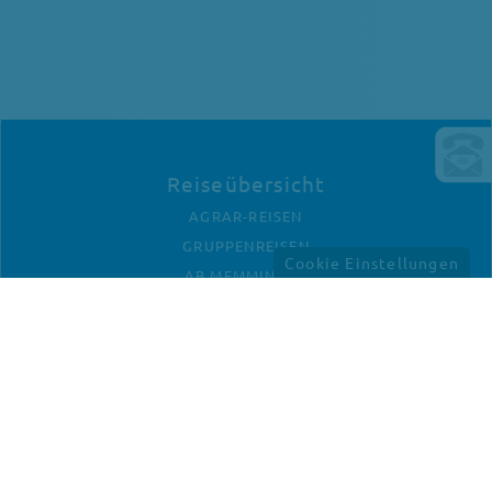
Reiseübersicht
AGRAR-REISEN
GRUPPENREISEN
Cookie Einstellungen
AB MEMMINGEN
Unternehmen
KONTAKT
ANFAHRT
IMPRESSUM
DATENSCHUTZ
Newletter