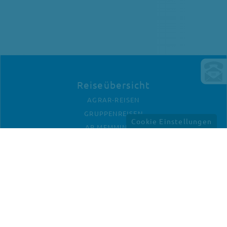
Reiseübersicht
AGRAR-REISEN
GRUPPENREISEN
Cookie Einstellungen
AB MEMMINGEN
Unternehmen
KONTAKT
ANFAHRT
IMPRESSUM
DATENSCHUTZ
Newletter